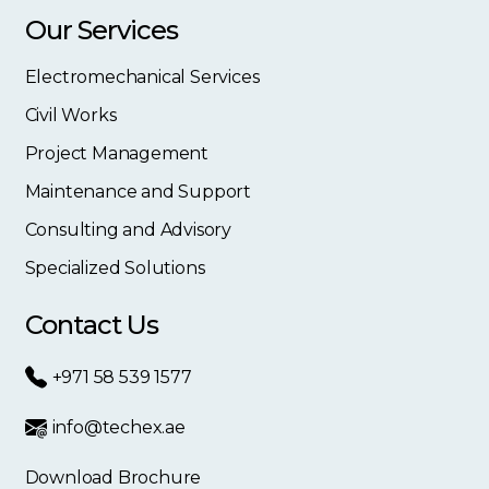
Our Services
Electromechanical Services
Civil Works
Project Management
Maintenance and Support
Consulting and Advisory
Specialized Solutions
Contact Us
+971 58 539 1577
info@techex.ae
Download Brochure