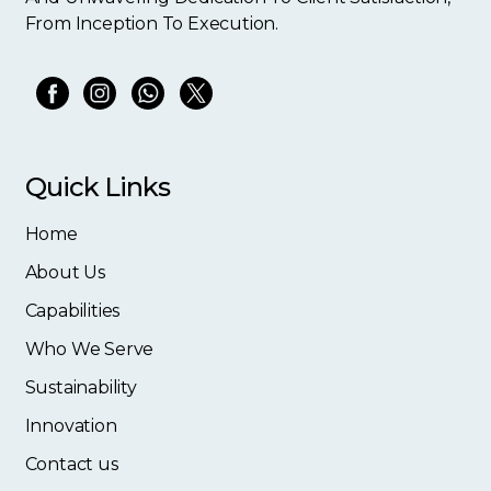
From Inception To Execution.
Quick Links
Home
About Us
Capabilities
Who We Serve
Sustainability
Innovation
Contact us