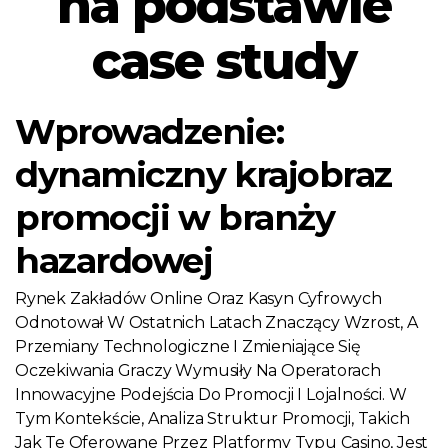
na podstawie
case study
Wprowadzenie:
dynamiczny krajobraz
promocji w branży
hazardowej
Rynek Zakładów Online Oraz Kasyn Cyfrowych
Odnotował W Ostatnich Latach Znaczący Wzrost, A
Przemiany Technologiczne I Zmieniające Się
Oczekiwania Graczy Wymusiły Na Operatorach
Innowacyjne Podejścia Do Promocji I Lojalności. W
Tym Kontekście, Analiza Struktur Promocji, Takich
Jak Te Oferowane Przez Platformy Typu Casino, Jest