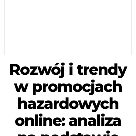
Rozwój i trendy
w promocjach
hazardowych
online: analiza