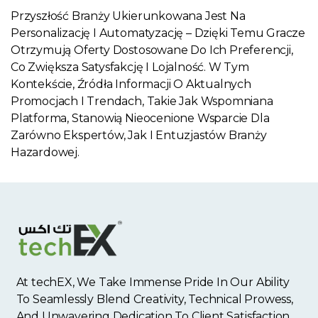
Przyszłość Branży Ukierunkowana Jest Na
Personalizację I Automatyzację – Dzięki Temu Gracze
Otrzymują Oferty Dostosowane Do Ich Preferencji,
Co Zwiększa Satysfakcję I Lojalność. W Tym
Kontekście, Źródła Informacji O Aktualnych
Promocjach I Trendach, Takie Jak Wspomniana
Platforma, Stanowią Nieocenione Wsparcie Dla
Zarówno Ekspertów, Jak I Entuzjastów Branży
Hazardowej.
At techEX, We Take Immense Pride In Our Ability
To Seamlessly Blend Creativity, Technical Prowess,
And Unwavering Dedication To Client Satisfaction,