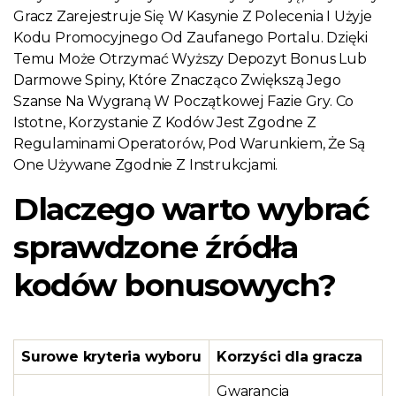
Gracz Zarejestruje Się W Kasynie Z Polecenia I Użyje
Kodu Promocyjnego Od Zaufanego Portalu. Dzięki
Temu Może Otrzymać Wyższy Depozyt Bonus Lub
Darmowe Spiny, Które Znacząco Zwiększą Jego
Szanse Na Wygraną W Początkowej Fazie Gry. Co
Istotne, Korzystanie Z Kodów Jest Zgodne Z
Regulaminami Operatorów, Pod Warunkiem, Że Są
One Używane Zgodnie Z Instrukcjami.
Dlaczego warto wybrać
sprawdzone źródła
kodów bonusowych?
Surowe kryteria wyboru
Korzyści dla gracza
Gwarancja