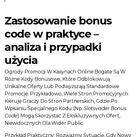
Zastosowanie bonus
code w praktyce –
analiza i przypadki
użycia
Ogrody Promocji W Kasynach Online Bogate Są W
Różne Kody Bonusowe, Które Odblokowują
Unikalne Oferty Lub Podwyższają Standardowe
Promocje. Przykładowo, Wiele Stron Promocyjnych
Kieruje Graczy Do Stron Partnerskich, Gdzie Po
Wpisaniu Specjalnego Kodu (np.
Slotsvader Bonus
Code
) Mogą Skorzystać Z Ekskluzywnych Ofert,
Niewidocznych Dla Wider Public.
Przykład Praktyczny: Rozważmy Sytuację, Gdy Nowy