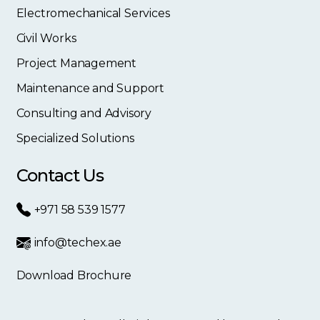
Electromechanical Services
Civil Works
Project Management
Maintenance and Support
Consulting and Advisory
Specialized Solutions
Contact Us
+971 58 539 1577
info@techex.ae
Download Brochure