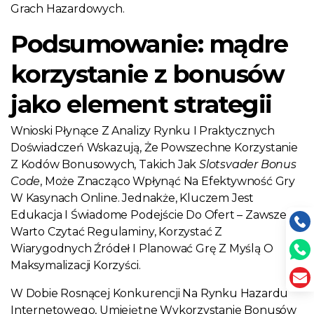
Grach Hazardowych.
Podsumowanie: mądre
korzystanie z bonusów
jako element strategii
Wnioski Płynące Z Analizy Rynku I Praktycznych
Doświadczeń Wskazują, Że Powszechne Korzystanie
Z Kodów Bonusowych, Takich Jak
Slotsvader Bonus
Code
, Może Znacząco Wpłynąć Na Efektywność Gry
W Kasynach Online. Jednakże, Kluczem Jest
Edukacja I Świadome Podejście Do Ofert – Zawsze
Warto Czytać Regulaminy, Korzystać Z
Wiarygodnych Źródeł I Planować Grę Z Myślą O
Maksymalizacji Korzyści.
W Dobie Rosnącej Konkurencji Na Rynku Hazardu
Internetowego, Umiejętne Wykorzystanie Bonusów