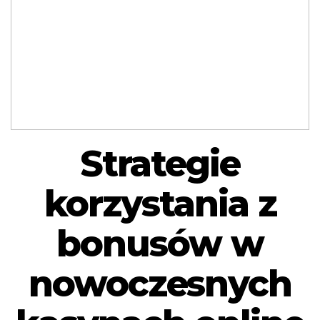
Strategie
korzystania z
bonusów w
nowoczesnych