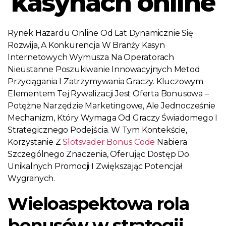
kasynach online
Rynek Hazardu Online Od Lat Dynamicznie Się
Rozwija, A Konkurencja W Branży Kasyn
Internetowych Wymusza Na Operatorach
Nieustanne Poszukiwanie Innowacyjnych Metod
Przyciągania I Zatrzymywania Graczy. Kluczowym
Elementem Tej Rywalizacji Jest Oferta Bonusowa –
Potężne Narzędzie Marketingowe, Ale Jednocześnie
Mechanizm, Który Wymaga Od Graczy Świadomego I
Strategicznego Podejścia. W Tym Kontekście,
Korzystanie Z
Slotsvader Bonus Code
Nabiera
Szczególnego Znaczenia, Oferując Dostęp Do
Unikalnych Promocji I Zwiększając Potencjał
Wygranych.
Wieloaspektowa rola
bonusów w strategii