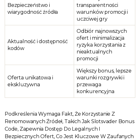
Bezpieczeństwo i
transparentności
wiarygodność źródła
warunków promocji i
uczciwej gry
Odbiór najnowszych
ofert i minimalizacja
Aktualność i dostępność
ryzyka korzystania z
kodów
nieaktualnych
promocji
Większy bonus, lepsze
Oferta unikatowa i
warunki rozgrywki i
ekskluzywna
przewaga
konkurencyjna
Podkreślenia Wymaga Fakt, Że Korzystanie Z
Renomowanych Źródeł, Takich Jak Slotsvader Bonus
Code, Zapewnia Dostęp Do Legalnych I
Bezpiecznych Ofert, Co Jest Kluczowe W Zaufanych