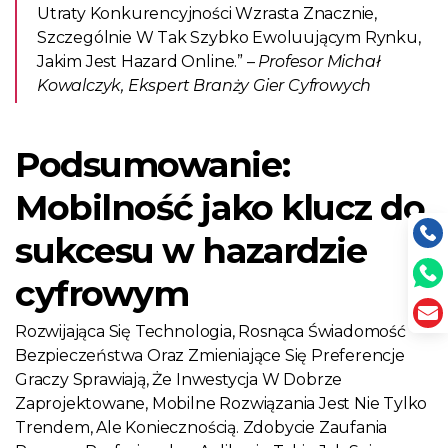
Utraty Konkurencyjności Wzrasta Znacznie,
Szczególnie W Tak Szybko Ewoluującym Rynku,
Jakim Jest Hazard Online.” –
Profesor Michał
Kowalczyk, Ekspert Branży Gier Cyfrowych
Podsumowanie:
Mobilność jako klucz do
sukcesu w hazardzie
cyfrowym
Rozwijająca Się Technologia, Rosnąca Świadomość
Bezpieczeństwa Oraz Zmieniające Się Preferencje
Graczy Sprawiają, Że Inwestycja W Dobrze
Zaprojektowane, Mobilne Rozwiązania Jest Nie Tylko
Trendem, Ale Koniecznością. Zdobycie Zaufania