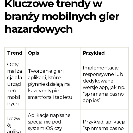
Kluczowe trendy w
branży mobilnych gier
hazardowych
Trend
Opis
Przykład
Opty
Implementacje
maliza
Tworzenie gier i
responsywne lub
cja dla
aplikacji, które
dedykowane
urząd
płynnie działają na
wersje app, jak np.
zeń
każdym typie
“spinmama casino
mobil
smartfona i tabletu.
app ios”.
nych
Aplikacje napisane
Rozw
specjalnie pod
Przykład: aplikacja
ój
system iOS czy
“spinmama casino
aplika