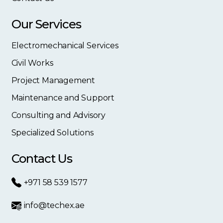
Our Services
Electromechanical Services
Civil Works
Project Management
Maintenance and Support
Consulting and Advisory
Specialized Solutions
Contact Us
+971 58 539 1577
info@techex.ae