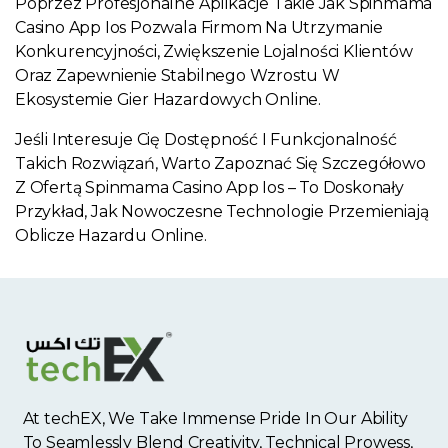
Poprzez Profesjonalne Aplikacje Takie Jak Spinmama
Casino App Ios Pozwala Firmom Na Utrzymanie
Konkurencyjności, Zwiększenie Lojalności Klientów
Oraz Zapewnienie Stabilnego Wzrostu W
Ekosystemie Gier Hazardowych Online.
Jeśli Interesuje Cię Dostępność I Funkcjonalność
Takich Rozwiązań, Warto Zapoznać Się Szczegółowo
Z Ofertą Spinmama Casino App Ios – To Doskonały
Przykład, Jak Nowoczesne Technologie Przemieniają
Oblicze Hazardu Online.
At techEX, We Take Immense Pride In Our Ability
To Seamlessly Blend Creativity, Technical Prowess,