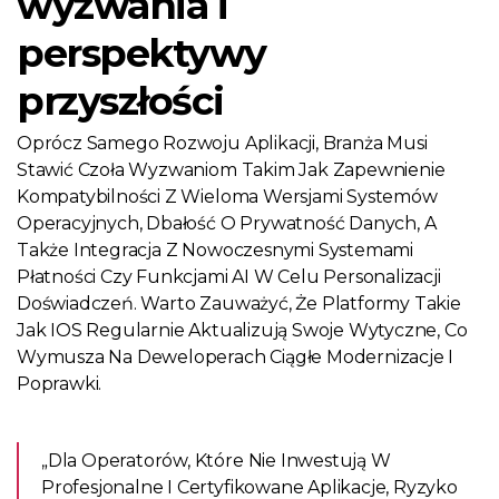
wyzwania i
perspektywy
przyszłości
Oprócz Samego Rozwoju Aplikacji, Branża Musi
Stawić Czoła Wyzwaniom Takim Jak Zapewnienie
Kompatybilności Z Wieloma Wersjami Systemów
Operacyjnych, Dbałość O Prywatność Danych, A
Także Integracja Z Nowoczesnymi Systemami
Płatności Czy Funkcjami AI W Celu Personalizacji
Doświadczeń. Warto Zauważyć, Że Platformy Takie
Jak IOS Regularnie Aktualizują Swoje Wytyczne, Co
Wymusza Na Deweloperach Ciągłe Modernizacje I
Poprawki.
„Dla Operatorów, Które Nie Inwestują W
Profesjonalne I Certyfikowane Aplikacje, Ryzyko