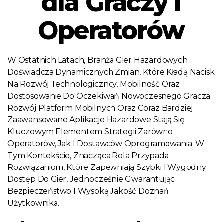
dla Graczy i
Operatorów
W Ostatnich Latach, Branża Gier Hazardowych
Doświadcza Dynamicznych Zmian, Które Kładą Nacisk
Na Rozwój Technologiczncy, Mobilność Oraz
Dostosowanie Do Oczekiwań Nowoczesnego Gracza.
Rozwój Platform Mobilnych Oraz Coraz Bardziej
Zaawansowane Aplikacje Hazardowe Stają Się
Kluczowym Elementem Strategii Zarówno
Operatorów, Jak I Dostawców Oprogramowania. W
Tym Kontekście, Znacząca Rola Przypada
Rozwiązaniom, Które Zapewniają Szybki I Wygodny
Dostęp Do Gier, Jednocześnie Gwarantując
Bezpieczeństwo I Wysoką Jakość Doznań
Użytkownika.