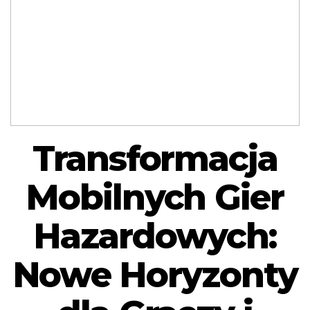
Transformacja
Mobilnych Gier
Hazardowych:
Nowe Horyzonty