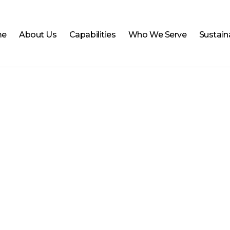
me
About Us
Capabilities
Who We Serve
Sustaina