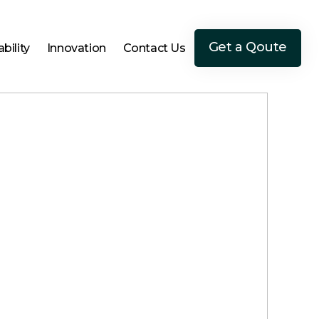
Get a Qoute
bility
Innovation
Contact Us
Get a Qoute