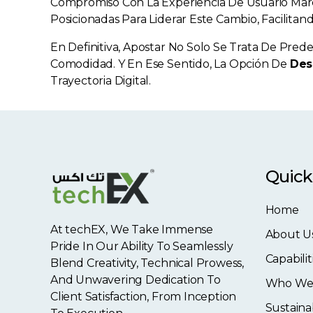
Compromiso Con La Experiencia De Usuario Mar
Posicionadas Para Liderar Este Cambio, Facilitan
En Definitiva, Apostar No Solo Se Trata De Pre
Comodidad. Y En Ese Sentido, La Opción De
Des
Trayectoria Digital.
Quick
Home
At techEX, We Take Immense
About U
Pride In Our Ability To Seamlessly
Capabilit
Blend Creativity, Technical Prowess,
And Unwavering Dedication To
Who We
Client Satisfaction, From Inception
Sustainab