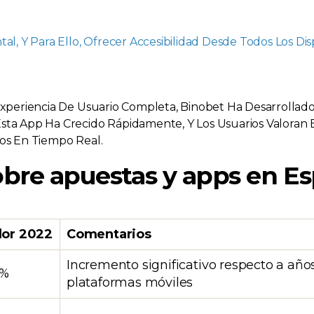
l, Y Para Ello, Ofrecer Accesibilidad Desde Todos Los Dis
 Experiencia De Usuario Completa, Binobet Ha Desarroll
Esta App Ha Crecido Rápidamente, Y Los Usuarios Valoran
dos En Tiempo Real.
sobre apuestas y apps en E
lor 2022
Comentarios
Incremento significativo respecto a años
%
plataformas móviles