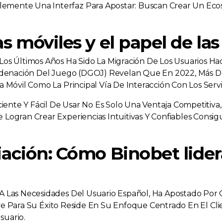
mente Una Interfaz Para Apostar: Buscan Crear Un Ecos
s móviles y el papel de las
s Últimos Años Ha Sido La Migración De Los Usuarios Haci
Ordenación Del Juego (DGOJ) Revelan Que En 2022, Más De
 Móvil Como La Principal Vía De Interacción Con Los Serv
ciente Y Fácil De Usar No Es Solo Una Ventaja Competitiva
ogran Crear Experiencias Intuitivas Y Confiables Consigu
.
iación: Cómo Binobet lider
A Las Necesidades Del Usuario Español, Ha Apostado Por 
Clave Para Su Éxito Reside En Su Enfoque Centrado En El 
suario.