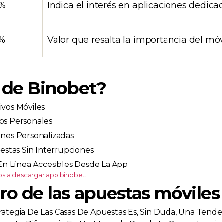
%
Indica el interés en aplicaciones dedica
%
Valor que resalta la importancia del mó
p de Binobet?
ivos Móviles
os Personales
nes Personalizadas
estas Sin Interrupciones
En Línea Accesibles Desde La App
mos a descargar app binobet.
turo de las apuestas móvile
trategia De Las Casas De Apuestas Es, Sin Duda, Una Tende