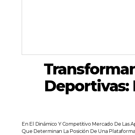
Transforman
Deportivas: 
En El Dinámico Y Competitivo Mercado De Las Ap
Que Determinan La Posición De Una Plataforma 