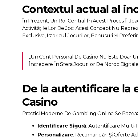
Contextul actual al in
În Prezent, Un Rol Central În Acest Proces Îl J
Activitățile Lor De Joc. Acest Concept Nu Reprez
Exclusive, Istoricul Jocurilor, Bonusuri Și Prefer
„Un Cont Personal De Casino Nu Este Doar Un C
Încredere În Sfera Jocurilor De Noroc Digitale
De la autentificare la
Casino
Practici Moderne De Gambling Online Se Bazea
Identificare Sigură
: Autentificare Multi-
Personalizare
: Recomandări Și Oferte Ada