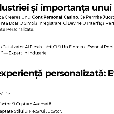
dustriei și importanța unui
oacă Crearea Unui
Cont Personal Casino
, Ce Permite Jucăt
intă Doar O Simplă Înregistrare, Ci Devine O Interfață Pers
ințe Personalizate.
atalizator Al Flexibilității, Ci Și Un Element Esențial Pe
.” — Expert În Industrie
 experiență personalizată: 
ză Pe:
Factor Și Criptare Avansată.
ptate Stilului Fiecărui Jucător.