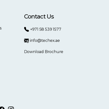
Contact Us
s
+971 58 539 1577
info@techex.ae
Download Brochure