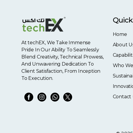
Quick
Home
At techEX, We Take Immense
About U
Pride In Our Ability To Seamlessly
Capabilit
Blend Creativity, Technical Prowess,
And Unwavering Dedication To
Who We
Client Satisfaction, From Inception
Sustainab
To Execution.
Innovati
Contact 