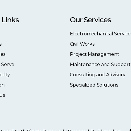
 Links
Our Services
Electromechanical Service
s
Civil Works
ies
Project Management
 Serve
Maintenance and Support
ility
Consulting and Advisory
on
Specialized Solutions
us