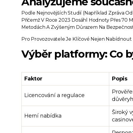
Analyzujeme současné
Podle Nejnovějších Studií (například Zpráva O
Přičemž V Roce 2023 Dosáhl Hodnoty Přes 70 Mi
Metodách A Zvýšeným Důrazem Na Bezpečnost 
Pro Provozovatele Je Klíčové Nejen Nabídnout Šir
Výběr platformy: Co b
Faktor
Popis
Prověřen
Licencování a regulace
důvěryh
Široký v
Herní nabídka
casinov
Responz