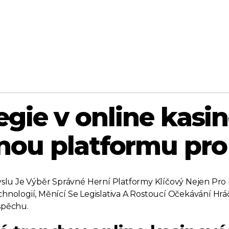
egie v online kasin
nou platformu pro
Je Výběr Správné Herní Platformy Klíčový Nejen Pro Hráč
hnologií, Měnící Se Legislativa A Rostoucí Očekávání Hr
spěchu.