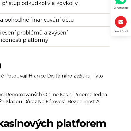
přístup odkudkoliv a kdykoliv.
Whatsapp
a pohodlné financování účtu.
Send Mail
řešení problémů a zvýšení
odnosti platformy.
m
ré Posouvají Hranice Digitálního Zážitku. Tyto
ci Renomovaných Online Kasin, Přičemž Jedna
, Že Kladou Důraz Na Férovost, Bezpečnost A
 kasinových platforem