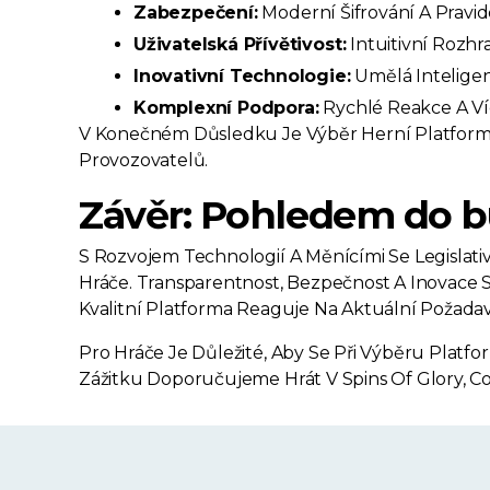
Zabezpečení:
Moderní Šifrování A Pravid
Uživatelská Přívětivost:
Intuitivní Rozhr
Inovativní Technologie:
Umělá Inteligen
Komplexní Podpora:
Rychlé Reakce A Ví
V Konečném Důsledku Je Výběr Herní Platformy
Provozovatelů.
Závěr: Pohledem do b
S Rozvojem Technologií A Měnícími Se Legislat
Hráče. Transparentnost, Bezpečnost A Inovace S
Kvalitní Platforma Reaguje Na Aktuální Požada
Pro Hráče Je Důležité, Aby Se Při Výběru Platfo
Zážitku Doporučujeme Hrát V Spins Of Glory, C