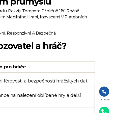
ém průmyslu
rdu Rozvíjí Tempem Přibližně 11% Ročně,
ím Mobilního Hraní, Inovacemi V Platebních
ivní, Responzivní A Bezpečná.
ozovatel a hráč?
 pro hráče
ní férovosti a bezpečnosti hráčských dat.
ance na nalezení oblíbené hry a delší
Call Back