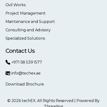
Civil Works
Project Management
Maintenance and Support
Consulting and Advisory
Specialized Solutions
Contact Us
+971 58 539 1577
info@techex.ae
Download Brochure
© 2026 techEX. All Rights Reserved | Powered By
Threadsys