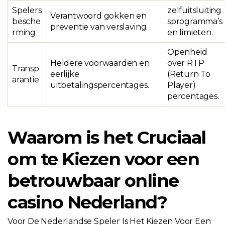
Spelers
zelfuitsluiting
Verantwoord gokken en
besche
sprogramma’s
preventie van verslaving.
rming
en limieten.
Openheid
Heldere voorwaarden en
over RTP
Transp
eerlijke
(Return To
arantie
uitbetalingspercentages.
Player)
percentages.
Waarom is het Cruciaal
om te Kiezen voor een
betrouwbaar online
casino Nederland
?
Voor De Nederlandse Speler Is Het Kiezen Voor Een