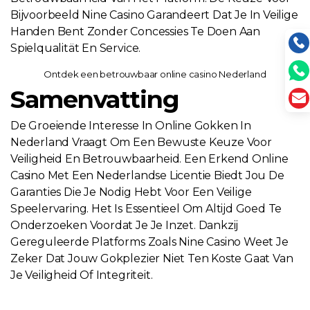
Bijvoorbeeld Nine Casino Garandeert Dat Je In Veilige
Handen Bent Zonder Concessies Te Doen Aan
Spielqualität En Service.
Ontdek een betrouwbaar online casino Nederland
Samenvatting
De Groeiende Interesse In Online Gokken In
Nederland Vraagt Om Een Bewuste Keuze Voor
Veiligheid En Betrouwbaarheid. Een Erkend Online
Casino Met Een Nederlandse Licentie Biedt Jou De
Garanties Die Je Nodig Hebt Voor Een Veilige
Speelervaring. Het Is Essentieel Om Altijd Goed Te
Onderzoeken Voordat Je Je Inzet. Dankzij
Gereguleerde Platforms Zoals Nine Casino Weet Je
Zeker Dat Jouw Gokplezier Niet Ten Koste Gaat Van
Je Veiligheid Of Integriteit.