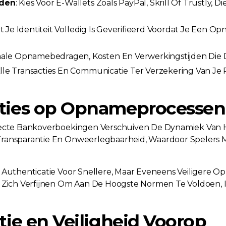
oden
: Kies Voor E-Wallets Zoals PayPal, Skrill Of Trustly
at Je Identiteit Volledig Is Geverifieerd Voordat Je Een 
imale Opnamebedragen, Kosten En Verwerkingstijden Die
le Transacties En Communicatie Ter Verzekering Van Je 
aties op Opnameprocessen
irecte Bankoverboekingen Verschuiven De Dynamiek Van H
 Transparantie En Onweerlegbaarheid, Waardoor Speler
he Authenticatie Voor Snellere, Maar Eveneens Veilige
 Zich Verfijnen Om Aan De Hoogste Normen Te Voldoen, Ie
tie en Veiligheid Voorop