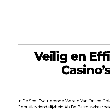
Veilig en Ef
Casino’
In De Snel Evoluerende Wereld Van Online Go
Gebruiksvriendelijkheid Als De Betrouwbaarhei