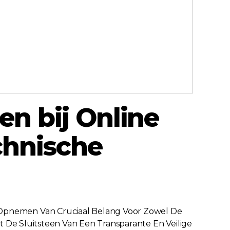
en bij Online
chnische
Opnemen Van Cruciaal Belang Voor Zowel De
 De Sluitsteen Van Een Transparante En Veilige