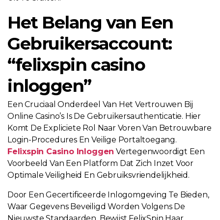
Het Belang van Een
Gebruikersaccount:
“felixspin casino
inloggen”
Een Cruciaal Onderdeel Van Het Vertrouwen Bij
Online Casino’s Is De Gebruikersauthenticatie. Hier
Komt De Expliciete Rol Naar Voren Van Betrouwbare
Login-Procedures En Veilige Portaltoegang.
Felixspin Casino Inloggen
Vertegenwoordigt Een
Voorbeeld Van Een Platform Dat Zich Inzet Voor
Optimale Veiligheid En Gebruiksvriendelijkheid.
Door Een Gecertificeerde Inlogomgeving Te Bieden,
Waar Gegevens Beveiligd Worden Volgens De
Nieuwste Standaarden, Bewijst FelixSpin Haar