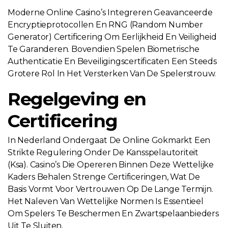
Moderne Online Casino’s Integreren Geavanceerde
Encryptieprotocollen En RNG (Random Number
Generator) Certificering Om Eerlijkheid En Veiligheid
Te Garanderen. Bovendien Spelen Biometrische
Authenticatie En Beveiligingscertificaten Een Steeds
Grotere Rol In Het Versterken Van De Spelerstrouw.
Regelgeving en
Certificering
In Nederland Ondergaat De Online Gokmarkt Een
Strikte Regulering Onder De Kansspelautoriteit
(Ksa). Casino’s Die Opereren Binnen Deze Wettelijke
Kaders Behalen Strenge Certificeringen, Wat De
Basis Vormt Voor Vertrouwen Op De Lange Termijn.
Het Naleven Van Wettelijke Normen Is Essentieel
Om Spelers Te Beschermen En Zwartspelaanbieders
Uit Te Sluiten.