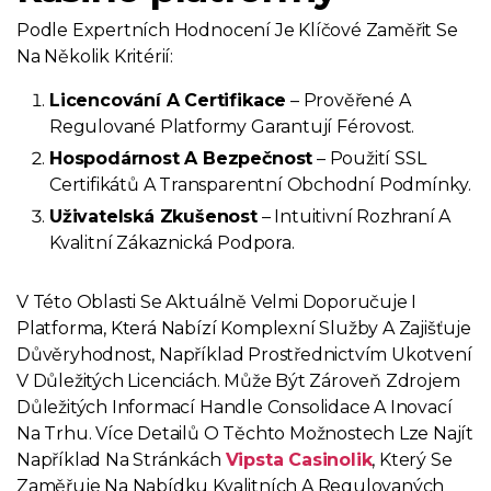
Podle Expertních Hodnocení Je Klíčové Zaměřit Se
Na Několik Kritérií:
Licencování A Certifikace
– Prověřené A
Regulované Platformy Garantují Férovost.
Hospodárnost A Bezpečnost
– Použití SSL
Certifikátů A Transparentní Obchodní Podmínky.
Uživatelská Zkušenost
– Intuitivní Rozhraní A
Kvalitní Zákaznická Podpora.
V Této Oblasti Se Aktuálně Velmi Doporučuje I
Platforma, Která Nabízí Komplexní Služby A Zajišťuje
Důvěryhodnost, Například Prostřednictvím Ukotvení
V Důležitých Licenciách. Může Být Zároveň Zdrojem
Důležitých Informací Handle Consolidace A Inovací
Na Trhu. Více Detailů O Těchto Možnostech Lze Najít
Například Na Stránkách
Vipsta Casinolik
, Který Se
Zaměřuje Na Nabídku Kvalitních A Regulovaných