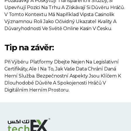
Požadavky A Poskytují Transparentní Služby, Si
Upevňují Pozici Na Trhu A Získávají Si Důvěru Hráčů.
V Tomto Kontextu Má Například Vipsta Casinolik
Významnou Roli Jako Očividný Ukazatel Kvality A
Důvaryhodnosti Ve Světě Online Kasin V Česku.
Tip na závěr:
Při Výběru Platformy Dbejte Nejen Na Legislativní
Certifikáty, Ale I Na To, Jak Vaše Data Chrání Daná
Herní Služba. Bezpečnostní Aspekty Jsou Klíčem K
Dlouhodobé Důvěře A Spokojenosti Hráčů V
Digitálním Herním Prostoru.