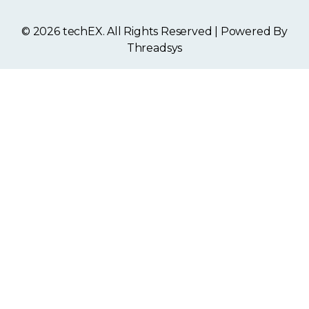
© 2026 techEX. All Rights Reserved | Powered By
Threadsys