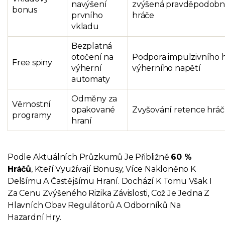
navýšení
zvýšená pravděpodobn
bonus
prvního
hráče
vkladu
Bezplatná
otočení na
Podpora impulzivního h
Free spiny
výherní
výherního napětí
automaty
Odměny za
Věrnostní
opakované
Zvyšování retence hráč
programy
hraní
Podle Aktuálních Průzkumů Je Přibližně
60 %
Hráčů
, Kteří Využívají Bonusy, Více Nakloněno K
Delšímu A Častějšímu Hraní. Dochází K Tomu Však I
Za Cenu Zvýšeného Rizika Závislosti, Což Je Jedna Z
Hlavních Obav Regulátorů A Odborníků Na
Hazardní Hry.