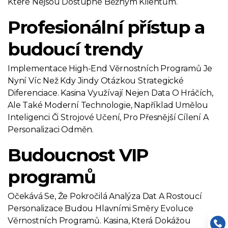
Které Nejsou Dostupné Běžným Klientům.
Profesionální přístup a
budoucí trendy
Implementace High-End Věrnostních Programů Je
Nyní Víc Než Kdy Jindy Otázkou Strategické
Diferenciace. Kasina Využívají Nejen Data O Hráčích,
Ale Také Moderní Technologie, Například Umělou
Inteligenci Či Strojové Učení, Pro Přesnější Cílení A
Personalizaci Odměn.
Budoucnost VIP
programů
Očekává Se, Že Pokročilá Analýza Dat A Rostoucí
Personalizace Budou Hlavními Směry Evoluce
Věrnostních Programů. Kasina, Která Dokážou