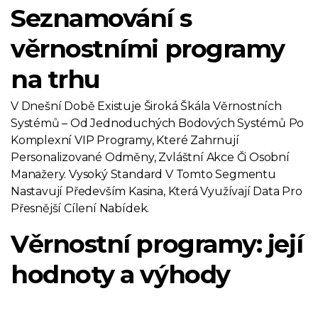
Seznamování s
věrnostními programy
na trhu
V Dnešní Době Existuje Široká Škála Věrnostních
Systémů – Od Jednoduchých Bodových Systémů Po
Komplexní VIP Programy, Které Zahrnují
Personalizované Odměny, Zvláštní Akce Či Osobní
Manažery. Vysoký Standard V Tomto Segmentu
Nastavují Především Kasina, Která Využívají Data Pro
Přesnější Cílení Nabídek.
Věrnostní programy: její
hodnoty a výhody