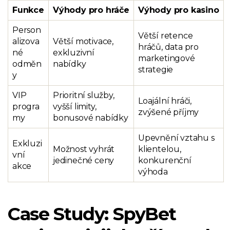
Funkce
Výhody pro hráče
Výhody pro kasino
Person
Větší retence
alizova
Větší motivace,
hráčů, data pro
né
exkluzivní
marketingové
odměn
nabídky
strategie
y
VIP
Prioritní služby,
Loajální hráči,
progra
vyšší limity,
zvýšené příjmy
my
bonusové nabídky
Upevnění vztahu s
Exkluzi
Možnost vyhrát
klientelou,
vní
jedinečné ceny
konkurenční
akce
výhoda
Case Study: SpyBet