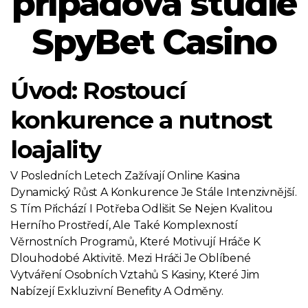
případová studie
SpyBet Casino
Úvod: Rostoucí
konkurence a nutnost
loajality
V Posledních Letech Zažívají Online Kasina
Dynamický Růst A Konkurence Je Stále Intenzivnější.
S Tím Přichází I Potřeba Odlišit Se Nejen Kvalitou
Herního Prostředí, Ale Také Komplexností
Věrnostních Programů, Které Motivují Hráče K
Dlouhodobé Aktivitě. Mezi Hráči Je Oblíbené
Vytváření Osobních Vztahů S Kasiny, Které Jim
Nabízejí Exkluzivní Benefity A Odměny.