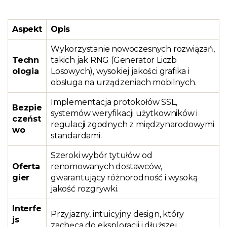
Aspekt
Opis
Wykorzystanie nowoczesnych rozwiązań,
Techn
takich jak RNG (Generator Liczb
ologia
Losowych), wysokiej jakości grafika i
obsługa na urządzeniach mobilnych.
Implementacja protokołów SSL,
Bezpie
systemów weryfikacji użytkowników i
czeńst
regulacji zgodnych z międzynarodowymi
wo
standardami.
Szeroki wybór tytułów od
Oferta
renomowanych dostawców,
gier
gwarantujący różnorodność i wysoką
jakość rozgrywki.
Interfe
Przyjazny, intuicyjny design, który
js
zachęca do eksploracji i dłuższej