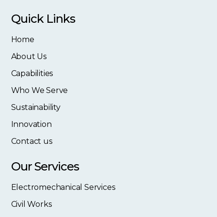
Quick Links
Home
About Us
Capabilities
Who We Serve
Sustainability
Innovation
Contact us
Our Services
Electromechanical Services
Civil Works