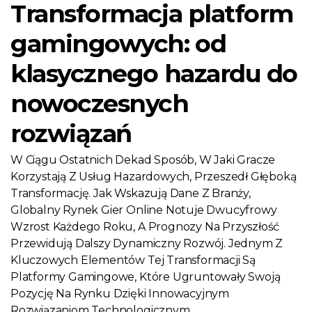
Transformacja platform
gamingowych: od
klasycznego hazardu do
nowoczesnych
rozwiązań
W Ciągu Ostatnich Dekad Sposób, W Jaki Gracze
Korzystają Z Usług Hazardowych, Przeszedł Głęboką
Transformację. Jak Wskazują Dane Z Branży,
Globalny Rynek Gier Online Notuje Dwucyfrowy
Wzrost Każdego Roku, A Prognozy Na Przyszłość
Przewidują Dalszy Dynamiczny Rozwój. Jednym Z
Kluczowych Elementów Tej Transformacji Są
Platformy Gamingowe, Które Ugruntowały Swoją
Pozycję Na Rynku Dzięki Innowacyjnym
Rozwiązaniom Technologicznym.