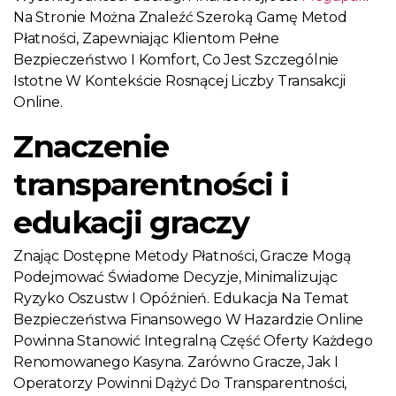
Na Stronie Można Znaleźć Szeroką Gamę Metod
Płatności, Zapewniając Klientom Pełne
Bezpieczeństwo I Komfort, Co Jest Szczególnie
Istotne W Kontekście Rosnącej Liczby Transakcji
Online.
Znaczenie
transparentności i
edukacji graczy
Znając Dostępne Metody Płatności, Gracze Mogą
Podejmować Świadome Decyzje, Minimalizując
Ryzyko Oszustw I Opóźnień. Edukacja Na Temat
Bezpieczeństwa Finansowego W Hazardzie Online
Powinna Stanowić Integralną Część Oferty Każdego
Renomowanego Kasyna. Zarówno Gracze, Jak I
Operatorzy Powinni Dążyć Do Transparentności,