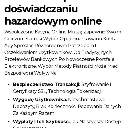
doświadczaniu
hazardowym online
Współczesne Kasyna Online Muszą Zapewnić Swoim
Graczom Szeroki Wybór Opcji Finansowania Konta,
Aby Sprostać Różnorodnym Potrzebom I
Oczekiwaniom Użytkowników. Od Tradycyjnych
Przelewów Bankowych Po Nowoczesne Portfele
Elektroniczne, Wybór Metody Płatności Może Mieć
Bezpośredni Wpływ Na:
Bezpieczeństwo Transakcji:
Szyfrowanie I
Certyfikaty SSL, Technologia Tokenizacji
Wygodę Użytkownika:
Natychmiastowe
Depozyty, Brak Konieczności Podawania Danych
Za Każdym Razem
Wypłaty I Ich Szybkość:
Jak Najszybszy Dostęp