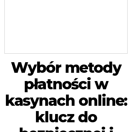
Wybór metody
płatności w
kasynach online:
klucz do