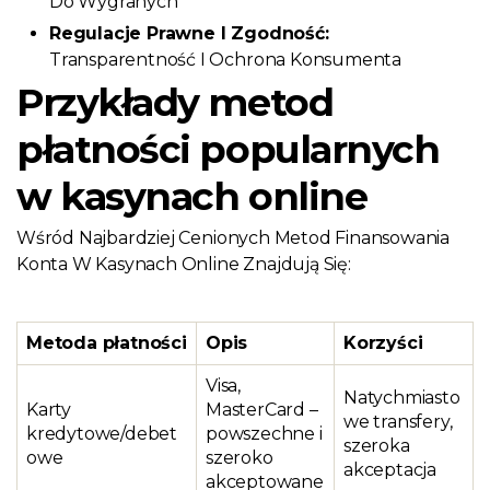
Do Wygranych
Regulacje Prawne I Zgodność:
Transparentność I Ochrona Konsumenta
Przykłady metod
płatności popularnych
w kasynach online
Wśród Najbardziej Cenionych Metod Finansowania
Konta W Kasynach Online Znajdują Się:
Metoda płatności
Opis
Korzyści
Visa,
Natychmiasto
Karty
MasterCard –
we transfery,
kredytowe/debet
powszechne i
szeroka
owe
szeroko
akceptacja
akceptowane