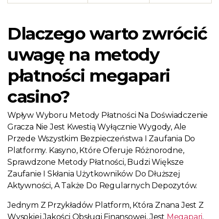
Dlaczego warto zwrócić
uwagę na metody
płatności megapari
casino?
Wpływ Wyboru Metody Płatności Na Doświadczenie
Gracza Nie Jest Kwestią Wyłącznie Wygody, Ale
Przede Wszystkim Bezpieczeństwa I Zaufania Do
Platformy. Kasyno, Które Oferuje Różnorodne,
Sprawdzone Metody Płatności, Budzi Większe
Zaufanie I Skłania Użytkowników Do Dłuższej
Aktywności, A Także Do Regularnych Depozytów.
Jednym Z Przykładów Platform, Która Znana Jest Z
Wysokiej Jakości Obsługi Finansowej, Jest
Megapari
.